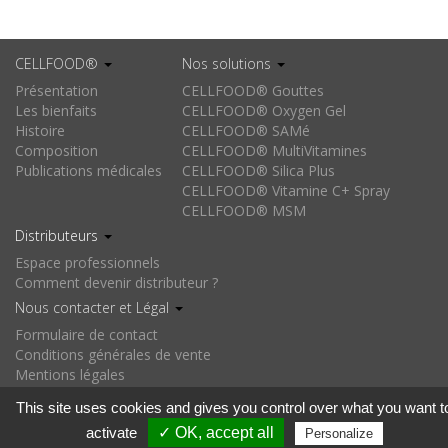
CELLFOOD®
Nos solutions
Présentation
CELLFOOD® Gouttes
Les bienfaits
CELLFOOD® Oxygen Gel
Histoire
CELLFOOD® SAMé
Composition
CELLFOOD® MultiVitamines
Publications médicales
CELLFOOD® Silica Plus
CELLFOOD® Vitamine C+ Spray
CELLFOOD® MSM
Distributeurs
Espace professionnels
Comment devenir distributeur ?
Nous contacter et Légal
Formulaire de contact
Conditions générales de vente
Mentions légales
Facebook
Instagram
LinkedIn
YouTube
Blog
This site uses cookies and gives you control over what you want t
activate
✓ OK, accept all
Personalize