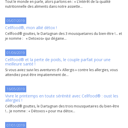
Tout le monde en parle, alors parlons en : « L’intérêt de la qualité
nutritionnelle des aliments dans notre assiette...
05/07/2019
Cellfood®, mon allié détox !
Cellfood® gouttes, le Dartagnan des 3 mousquetaires du bien-être !... et
je nomme : « Detoxos» qui dégaine...
01/06/2019
Cellfood® et la perte de poids, le couple parfait pour une
meilleure santé !
Si vous aviez suivi les aventures d’« Allergis » contre les allergies, vous
attendiez peut-être impatiemment de...
16/05/2019
Vivre le printemps en toute sérénité avec Cellfood® : oust les
allergies !
Cellfood® gouttes, le Dartagnan des trois mousquetaires du bien-être
!... Je nomme : « Détoxos » pour ma détox...
07/01/2019