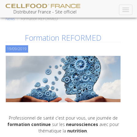
Toggl
Aller
Distributeur France - Site officiel
navig
au
News
Formation REFORMED
contenu
principal
Formation REFORMED
19/09/2019
Professionnel de santé c'est pour vous, une journée de
formation continue
sur les
neurosciences
avec pour
thématique la
nutrition
.