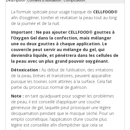
Description
Conseils d'utilisation
Composition
Onglets
(onglet
actif)
La formule spéciale pour usage topique de
CELLFOOD®
afin d’oxygéner, tonifier et revitaliser la peau tout au long
de la journée et de la nuit.
Important : Ne pas ajouter CELLFOOD® gouttes à
l’Oxygen Gel dans la confection, mais mélanger
une ou deux gouttes à chaque application. Le
couvercle peut servir au mélange du gel, qui
deviendra liquide, et pénétrera dans les cellules de
la peau avec un plus grand pouvoir oxygénant.
Détoxication :
Au début de l’utilisation, des irritations
de la peau, brèves et transitoires, peuvent apparaître
puisque les toxines sont attirées à la surface. Cela fait
partie du processus normal de guérison.
Note :
en tant qu’adjuvant pour soigner les problèmes
de peau, il est conseillé d’appliquer une couche
généreuse de gel, laquelle peut provoquer une légère
desquamation pendant que le masque sèche. Pour un
emploi cosmétique, l’application d’une couche plus
légère est conseillée afin d’empêcher que cela se