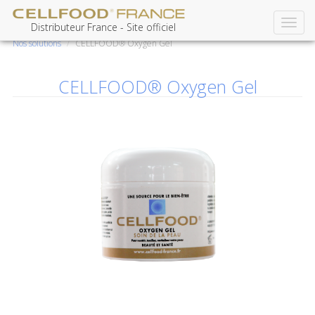
Toggl
Aller
Distributeur France - Site officiel
navig
au
Nos solutions
CELLFOOD® Oxygen Gel
contenu
principal
CELLFOOD® Oxygen Gel