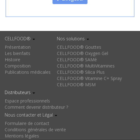
CELLFOOD®
Nos solutions
Présentation
CELLFOOD® Gouttes
Les bienfaits
CELLFOOD® Oxygen Gel
Histoire
CELLFOOD® SAMé
Composition
CELLFOOD® MultiVitamines
Publications médicales
CELLFOOD® Silica Plus
CELLFOOD® Vitamine C+ Spray
CELLFOOD® MSM
Distributeurs
Espace professionnels
Comment devenir distributeur ?
Nous contacter et Légal
Formulaire de contact
Conditions générales de vente
Mentions légales