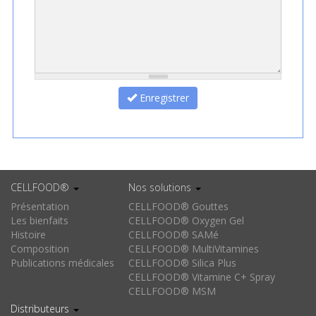
Enregistrer
CELLFOOD®
Nos solutions
Présentation
CELLFOOD® Gouttes
Les bienfaits
CELLFOOD® Oxygen Gel
Histoire
CELLFOOD® SAMé
Composition
CELLFOOD® MultiVitamines
Publications médicales
CELLFOOD® Silica Plus
CELLFOOD® Vitamine C+ Spray
CELLFOOD® MSM
Distributeurs