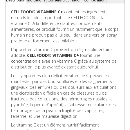
Description
Indications
Conseils d'utilisation
Composition
Onglets
(onglet
actif)
CELLFOOD® VITAMINE C+
contient les ingrédients
naturels les plus importants : le CELLFOOD® et la
vitamine C. À la différence d’autres compléments
alimentaires, ce produit fournit un nutriment que le corps
humain ne produit pas à lui seul, dans une version spray
pratique et fortement assimilable.
L’apport en vitamine C provient du régime alimentaire
adopté.
CELLFOOD® VITAMINE C+
fournit une
concentration élevée en vitamine C grâce au système de
distribution le plus avancé existant aujourd’hui.
Les symptômes d’un déficit en vitamine C peuvent se
manifester par des boursouflures et des saignements
gingivaux, des enflures ou des douleurs aux articulations,
une cicatrisation difficile en cas de blessures ou de
fractures, des contusions, des hémorragies nasales, la
pyorrhée, la perte d’appétit, la faiblesse musculaire, des
hémorragies de la peau, la fragilité des capillaires,
l’anémie, et une mauvaise digestion.
La vitamine C est un élément nutritif facilement