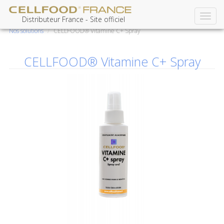
Toggl
Aller
Distributeur France - Site officiel
navig
au
Nos solutions
CELLFOOD® Vitamine C+ Spray
contenu
principal
CELLFOOD® Vitamine C+ Spray